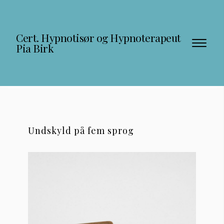
Cert. Hypnotisør og Hypnoterapeut 
Pia Birk
Undskyld på fem sprog