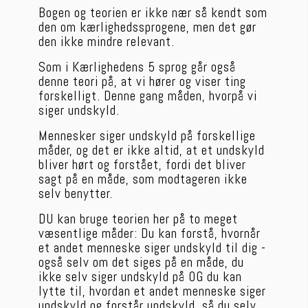
Bogen og teorien er ikke nær så kendt som 
den om kærlighedssprogene, men det gør 
den ikke mindre relevant.
Som i Kærlighedens 5 sprog går også 
denne teori på, at vi hører og viser ting 
forskelligt. Denne gang måden, hvorpå vi 
siger undskyld.
Mennesker siger undskyld på forskellige 
måder, og det er ikke altid, at et undskyld 
bliver hørt og forstået, fordi det bliver 
sagt på en måde, som modtageren ikke 
selv benytter.
DU kan bruge teorien her på to meget 
væsentlige måder: Du kan forstå, hvornår 
et andet menneske siger undskyld til dig - 
også selv om det siges på en måde, du 
ikke selv siger undskyld på OG du kan 
lytte til, hvordan et andet menneske siger 
undskyld og forstår undskyld, så du selv 